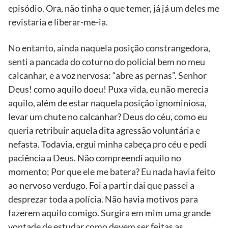
episódio. Ora, não tinha o que temer, já já um deles me
revistaria e liberar-me-ia.
No entanto, ainda naquela posição constrangedora,
senti a pancada do coturno do policial bem no meu
calcanhar, e a voz nervosa: “abre as pernas”. Senhor
Deus! como aquilo doeu! Puxa vida, eu não merecia
aquilo, além de estar naquela posição ignominiosa,
levar um chute no calcanhar? Deus do céu, como eu
queria retribuir aquela dita agressão voluntária e
nefasta. Todavia, ergui minha cabeça pro céu e pedi
paciência a Deus. Não compreendi aquilo no
momento; Por que ele me batera? Eu nada havia feito
ao nervoso verdugo. Foi a partir dai que passei a
desprezar toda a polícia. Não havia motivos para
fazerem aquilo comigo. Surgira em mim uma grande
vontade de estudar como devem ser feitas as