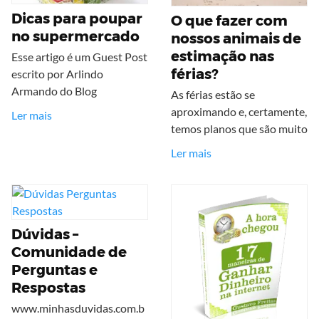
Dicas para poupar
O que fazer com
no supermercado
nossos animais de
estimação nas
Esse artigo é um Guest Post
férias?
escrito por Arlindo
Armando do Blog
As férias estão se
aproximando e, certamente,
Ler mais
temos planos que são muito
Ler mais
Dúvidas –
Comunidade de
Perguntas e
Respostas
www.minhasduvidas.com.b