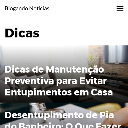
Skip
Blogando Noticias
to
content
Dicas
Dicas de Manutenção
Preventiva para Evitar
Entupimentos em Casa
Desentupimento de Pia
do Banheiro: O Que Fazer