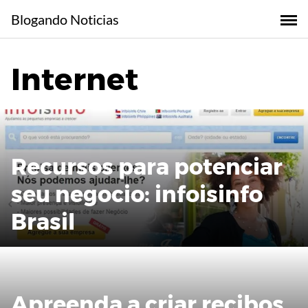
Skip
Blogando Noticias
to
content
Internet
Recursos para potenciar
seu negocio: infoisinfo
Brasil
Apreenda a criar recibos