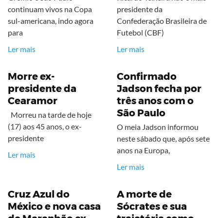
continuam vivos na Copa
presidente da
sul-americana, indo agora
Confederação Brasileira de
para
Futebol (CBF)
Ler mais
Ler mais
Morre ex-
Confirmado
presidente da
Jadson fecha por
Cearamor
três anos com o
São Paulo
Morreu na tarde de hoje
(17) aos 45 anos, o ex-
O meia Jadson informou
presidente
neste sábado que, após sete
anos na Europa,
Ler mais
Ler mais
Cruz Azul do
A morte de
México e nova casa
Sócrates e sua