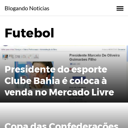
Skip
Blogando Noticias
to
content
Futebol
Presidente do esporte
Clube Bahia é coloca à
venda no Mercado Livre
Copa das Confederações