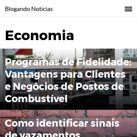
Skip
Blogando Noticias
to
content
Economia
Programas de Fidelidade:
Vantagens para Clientes
e Negócios de Postos de
Combustível
Como identificar sinais
de vazamentos