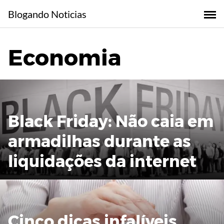
Skip
Blogando Noticias
to
content
Economia
Black Friday: Não caia em
armadilhas durante as
liquidações da internet
Cinco dicas infalíveis