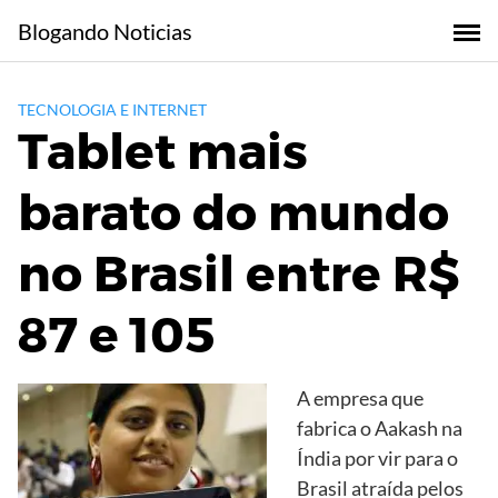
Skip
Blogando Noticias
to
content
TECNOLOGIA E INTERNET
Tablet mais
barato do mundo
no Brasil entre R$
87 e 105
A empresa que
fabrica o Aakash na
Índia por vir para o
Brasil atraída pelos