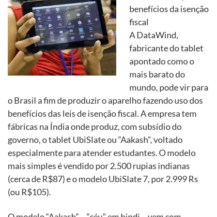
benefícios da isenção
fiscal
A DataWind,
fabricante do tablet
apontado como o
mais barato do
mundo, pode vir para
o Brasil a fim de produzir o aparelho fazendo uso dos
benefícios das leis de isenção fiscal. A empresa tem
fábricas na Índia onde produz, com subsídio do
governo, o tablet UbiSlate ou “Aakash”, voltado
especialmente para atender estudantes. O modelo
mais simples é vendido por 2.500 rupias indianas
(cerca de R$87) e o modelo UbiSlate 7, por 2.999 Rs
(ou R$105).
O modelo “Aakash” – “céu” em hindi – vem com