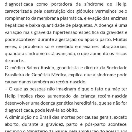
diagnosticada como portadora da síndrome de Hellp,
caracterizada pela destruição dos glóbulos vermelhos pelo
rompimento da membrana plasmática, elevação das enzimas
hepáticas e baixa quantidade de plaquetas. A doença é uma
variação mais grave da hipertensão específica da gravidez e
pode acontecer durante a gestação ou após o parto. Muitas
vezes, o problema só é revelado em exames laboratoriais,
quando a síndrome está avançada, o que aumenta os riscos
de morte.
O médico Salmo Raskin, geneticista e diretor da Sociedade
Brasileira de Genética Médica, explica que a síndrome pode
causar danos também ao recém-nascido.
– O que as pessoas não imaginam é que o fato da mãe ter
Hellp implica risco aumentado da criança recém-nascida
desenvolver uma doença genética hereditária, que se não for
diagnosticada, pode levá-la ao óbito.
A diminuição no Brasil das mortes por causas gerais, exceto
aborto, durante a gravidez, parto e pós-parto acontece,
segundo o Ministério da Saúde, pela ampliação do acesso aos