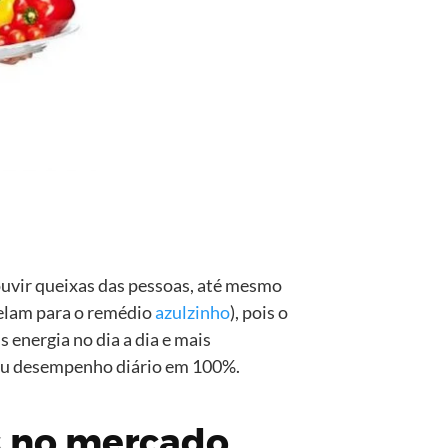
ouvir queixas das pessoas, até mesmo
pelam para o remédio
azulzinho
), pois o
 energia no dia a dia e mais
seu desempenho diário em 100%.
s no mercado