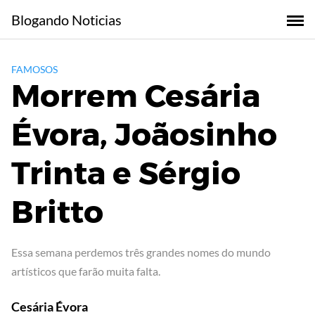
Skip
Blogando Noticias
to
content
FAMOSOS
Morrem Cesária
Évora, Joãosinho
Trinta e Sérgio
Britto
Essa semana perdemos três grandes nomes do mundo
artísticos que farão muita falta.
Cesária Évora