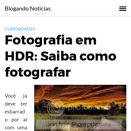
Skip
Blogando Noticias
to
content
CURIOSIDADES
Fotografia em
HDR: Saiba como
fotografar
Você já
deve ter
esbarrad
o por aí
com uma