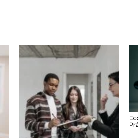
Ec
Pr