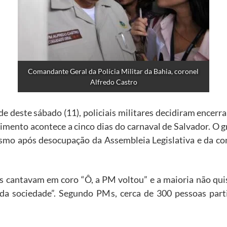
Comandante Geral da Polícia Militar da Bahia, coronel 
Alfredo Castro
e deste sábado (11), policiais militares decidiram encerr
vimento acontece a cinco dias do carnaval de Salvador. O 
smo após desocupação da Assembleia Legislativa e da con
s cantavam em coro “Ô, a PM voltou” e a maioria não qu
da sociedade”. Segundo PMs, cerca de 300 pessoas partic