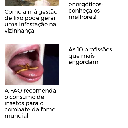
energéticos:
conheça os
Como a má gestão
melhores!
de lixo pode gerar
uma infestação na
vizinhança
As 10 profissões
que mais
engordam
A FAO recomenda
o consumo de
insetos para o
combate da fome
mundial