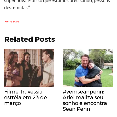
super nova. É disso que estamos precisando, pessoas
destemidas.”
Fonte: MSN
Related Posts
Filme Travessia
#vemseanpenn:
estréia em 23 de
Ariel realiza seu
março
sonho e encontra
Sean Penn