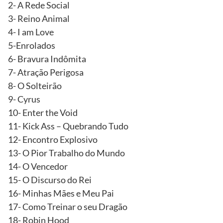
2- A Rede Social
3- Reino Animal
4- I am Love
5-Enrolados
6- Bravura Indômita
7- Atração Perigosa
8- O Solteirão
9- Cyrus
10- Enter the Void
11- Kick Ass – Quebrando Tudo
12- Encontro Explosivo
13- O Pior Trabalho do Mundo
14- O Vencedor
15- O Discurso do Rei
16- Minhas Mães e Meu Pai
17- Como Treinar o seu Dragão
18- Robin Hood