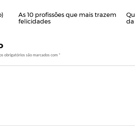
o)
As 10 profissões que mais trazem
Qu
felicidades
da
o
s obrigatórios são marcados com
*