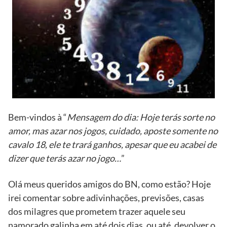
Bem-vindos à “
Mensagem do dia: Hoje terás sorte no
amor, mas azar nos jogos, cuidado, aposte somente no
cavalo 18, ele te trará ganhos, apesar que eu acabei de
dizer que terás azar no jogo…
”
Olá meus queridos amigos do BN, como estão? Hoje
irei comentar sobre adivinhações, previsões, casas
dos milagres que prometem trazer aquele seu
namorado galinha em até dois dias, ou até, devolver o