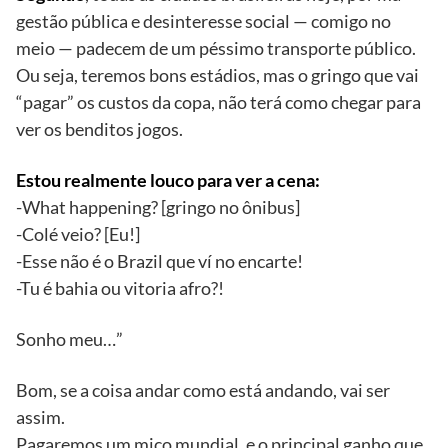
gestão pública e desinteresse social — comigo no
meio — padecem de um péssimo transporte público.
Ou seja, teremos bons estádios, mas o gringo que vai
“pagar” os custos da copa, não terá como chegar para
ver os benditos jogos.
Estou realmente louco para ver a cena:
-What happening? [gringo no ônibus]
-Colé veio? [Eu!]
-Esse não é o Brazil que ví no encarte!
-Tu é bahia ou vitoria afro?!
Sonho meu…”
Bom, se a coisa andar como está andando, vai ser
assim.
Pagaremos um mico mundial, e o principal ganho que