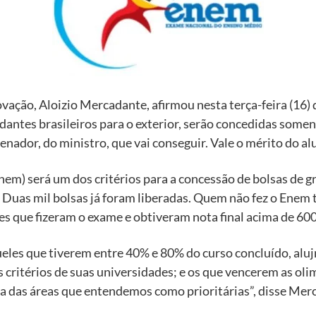
ovação, Aloizio Mercadante, afirmou nesta terça-feira (16)
udantes brasileiros para o exterior, serão concedidas som
senador, do ministro, que vai conseguir. Vale o mérito do al
em) será um dos critérios para a concessão de bolsas de 
. Duas mil bolsas já foram liberadas. Quem não fez o Ene
 que fizeram o exame e obtiveram nota final acima de 600
eles que tiverem entre 40% e 80% do curso concluído, al
os critérios de suas universidades; e os que vencerem as 
a das áreas que entendemos como prioritárias”, disse Mer