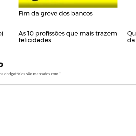
Fim da greve dos bancos
o)
As 10 profissões que mais trazem
Qu
felicidades
da
o
s obrigatórios são marcados com
*