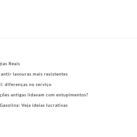
ias Reais
antir lavouras mais resistentes
l: diferenças no serviço
zações antigas lidavam com entupimentos?
Gasolina: Veja ideias lucrativas