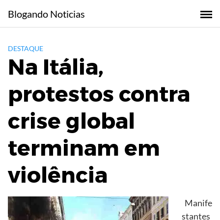
Skip
Blogando Noticias
to
content
DESTAQUE
Na Itália,
protestos contra
crise global
terminam em
violência
Manife
stantes