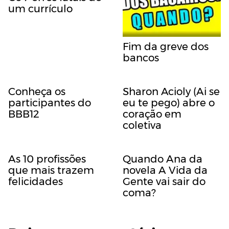
um currículo
Fim da greve dos
bancos
Conheça os
Sharon Acioly (Ai se
participantes do
eu te pego) abre o
BBB12
coração em
coletiva
As 10 profissões
Quando Ana da
que mais trazem
novela A Vida da
felicidades
Gente vai sair do
coma?