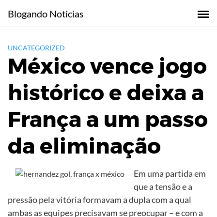
Skip
Blogando Noticias
to
content
UNCATEGORIZED
México vence jogo
histórico e deixa a
França a um passo
da eliminação
Em uma partida em
que a tensão e a
pressão pela vitória formavam a dupla com a qual
ambas as equipes precisavam se preocupar – e com a