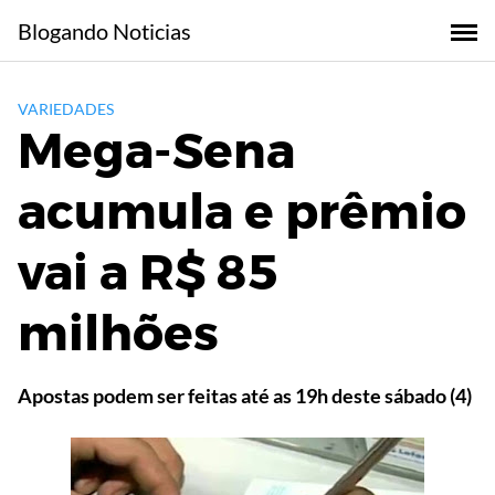
Skip
Blogando Noticias
to
content
VARIEDADES
Mega-Sena
acumula e prêmio
vai a R$ 85
milhões
Apostas podem ser feitas até as 19h deste sábado (4)