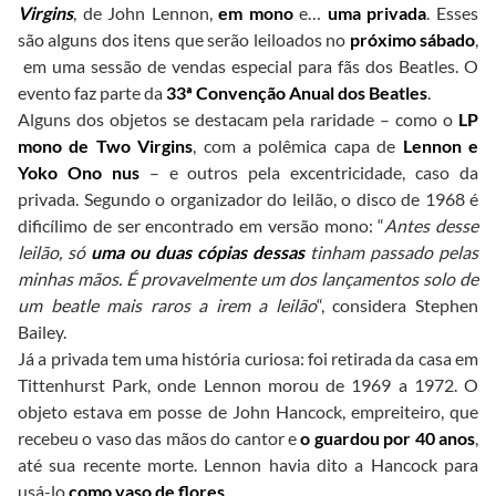
Virgins
, de John Lennon,
em mono
e…
uma privada
. Esses
são alguns dos itens que serão leiloados no
próximo sábado
,
em uma sessão de vendas especial para fãs dos Beatles. O
evento faz parte da
33ª Convenção Anual dos Beatles
.
Alguns dos objetos se destacam pela raridade – como o
LP
mono de Two Virgins
, com a polêmica capa de
Lennon e
Yoko Ono nus
– e outros pela excentricidade, caso da
privada. Segundo o organizador do leilão, o disco de 1968 é
dificílimo de ser encontrado em versão mono: “
Antes desse
leilão, só
uma ou duas cópias dessas
tinham passado pelas
minhas mãos. É provavelmente um dos lançamentos solo de
um beatle mais raros a irem a leilão
“, considera Stephen
Bailey.
Já a privada tem uma história curiosa: foi retirada da casa em
Tittenhurst Park, onde Lennon morou de 1969 a 1972. O
objeto estava em posse de John Hancock, empreiteiro, que
recebeu o vaso das mãos do cantor e
o guardou por 40 anos
,
até sua recente morte. Lennon havia dito a Hancock para
usá-lo
como vaso de flores
.