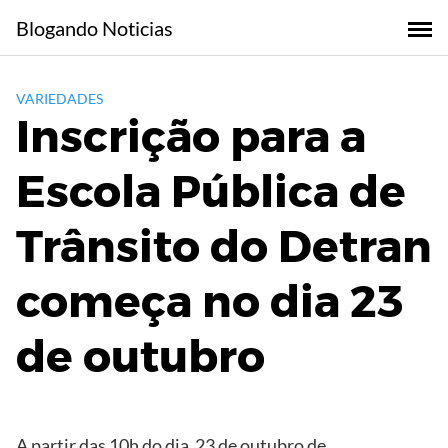
Skip
Blogando Noticias
to
content
VARIEDADES
Inscrição para a
Escola Pública de
Trânsito do Detran
começa no dia 23
de outubro
A partir das 10h do dia 23 de outubro de