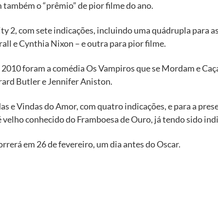
também o “prêmio” de pior filme do ano.
y 2, com sete indicações, incluindo uma quádrupla para as 
rall e Cynthia Nixon – e outra para pior filme.
de 2010 foram a comédia Os Vampiros que se Mordam e Ca
ard Butler e Jennifer Aniston.
s e Vindas do Amor, com quatro indicações, e para a prese
é velho conhecido do Framboesa de Ouro, já tendo sido ind
rerá em 26 de fevereiro, um dia antes do Oscar.