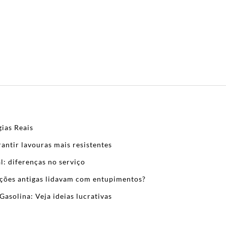
ias Reais
antir lavouras mais resistentes
l: diferenças no serviço
zações antigas lidavam com entupimentos?
Gasolina: Veja ideias lucrativas