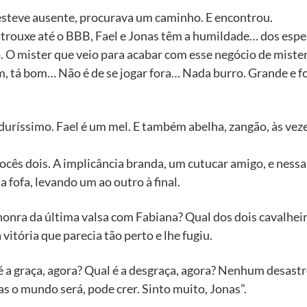
a esteve ausente, procurava um caminho. E encontrou.
 trouxe até o BBB, Fael e Jonas têm a humildade… dos espe
 O mister que veio para acabar com esse negócio de mister
m, tá bom… Não é de se jogar fora… Nada burro. Grande e for
a duríssimo. Fael é um mel. E também abelha, zangão, às ve
ocês dois. A implicância branda, um cutucar amigo, e nessa
 fofa, levando um ao outro à final.
a honra da última valsa com Fabiana? Qual dos dois cavalhe
vitória que parecia tão perto e lhe fugiu.
 a graça, agora? Qual é a desgraça, agora? Nenhum desastre.
as o mundo será, pode crer. Sinto muito, Jonas”.