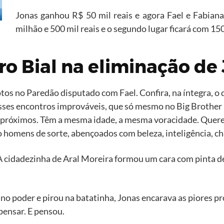
Jonas ganhou R$ 50 mil reais e agora Fael e Fabia
milhão e 500 mil reais e o segundo lugar ficará com 150
ro Bial na eliminação de
s no Paredão disputado com Fael. Confira, na íntegra, o d
sses encontros improváveis, que só mesmo no Big Brother 
o próximos. Têm a mesma idade, a mesma voracidade. Quere
o homens de sorte, abençoados com beleza, inteligência, c
 A cidadezinha de Aral Moreira formou um cara com pinta d
o poder e pirou na batatinha, Jonas encarava as piores p
pensar. E pensou.