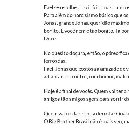
Fael se recolheu, no início, mas nunc
Para além do narcisismo básico que os
Jonas, grande Jonas, queridão máximo.
bonito. E você nem é tão bonito. Tá bo
Doce.
No quesito doçura, então, o páreo fic
ferroadas.
Fael, Jonas que gostosa a amizade de v
adiantando o outro, com humor, malícia
Hoje é a final de vocês. Quem vai ter 
amigos tão amigos agora para sorrir da 
Quem vai rir da própria derrota? Qual é
O Big Brother Brasil não é mais seu, m