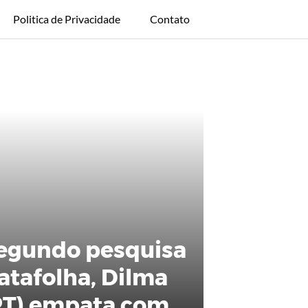
Politica de Privacidade
Contato
egundo pesquisa
atafolha, Dilma
PT) empata com