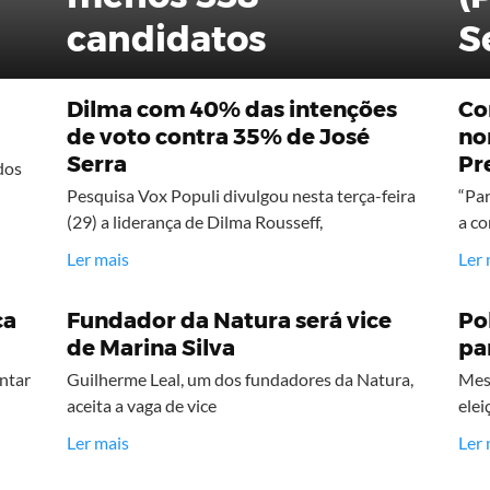
candidatos
S
Dilma com 40% das intenções
Co
de voto contra 35% de José
no
Serra
Pr
dos
Pesquisa Vox Populi divulgou nesta terça-feira
“Par
(29) a liderança de Dilma Rousseff,
a co
Ler mais
Ler 
ca
Fundador da Natura será vice
Po
de Marina Silva
pa
ntar
Guilherme Leal, um dos fundadores da Natura,
Mes
aceita a vaga de vice
elei
Ler mais
Ler 