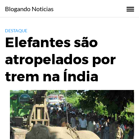
Skip
Blogando Noticias
to
content
DESTAQUE
Elefantes são
atropelados por
trem na Índia