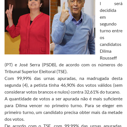
l será
decidida
em
segundo
turno entre
os
candidatos
Dilma
Rousseff
(PT) e José Serra (PSDB), de acordo com os números do
Tribunal Superior Eleitoral (TSE).
Com 99,99% das urnas apuradas, na madrugada desta
segunda (4), a petista tinha 46,90% dos votos válidos (sem
considerar votos brancos e nulos) contra 32,61% do tucano.
A quantidade de votos a ser apurada não é mais suficiente
para Dilma vencer no primeiro turno. Para se eleger em
primeiro turno, um candidato precisa obter mais da metade
dos votos.
De acordo com o TSE, com 99,99% das urnas apuradas,