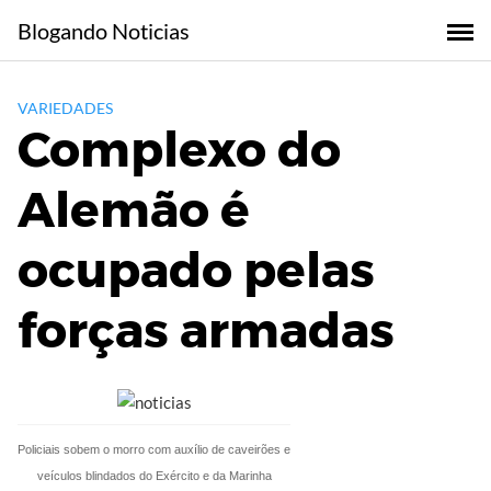
Skip
Blogando Noticias
to
content
VARIEDADES
Complexo do
Alemão é
ocupado pelas
forças armadas
Policiais sobem o morro com auxílio de caveirões e
veículos blindados do Exército e da Marinha