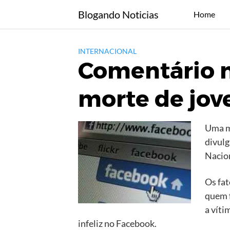
Skip
Blogando Noticias
Home
to
content
INTERNACIONAL
Comentário n
morte de jo
Uma m
divulg
Nacio
Os fat
quem f
a víti
infeliz no Facebook.