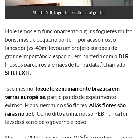
SHEFEX II, foguete brasileiro aí gente!
Hoje temos em funcionamento alguns foguetes muito
bons, mas de pequeno porte — por acaso nosso
lançador [vs-40m] levou um projeto europeu de
grande importância espacial, em parceria com o
DLR
[nossos parceiros alemães de longa data.] chamado
SHEFEX II
.
Isso mesmo,
foguete genuinamente brazuca em
terras européias
, participando de experimento
exitoso. Maas, nem tudo são flores.
Aliás flores são
raras no peb
. Como dito acima, nosso PEB nunca foi
levado à serio pelo governo e povo.
Nos anos 2000 lançamos um VLS [veículo lançador de