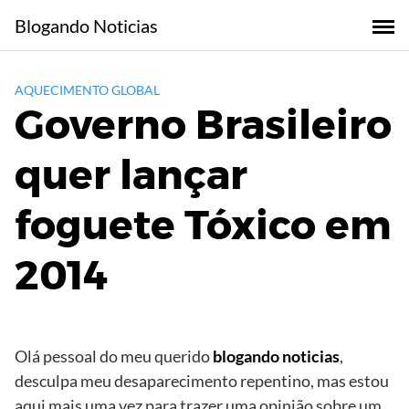
Skip
Blogando Noticias
to
content
AQUECIMENTO GLOBAL
Governo Brasileiro
quer lançar
foguete Tóxico em
2014
Olá pessoal do meu querido
blogando noticias
,
desculpa meu desaparecimento repentino, mas estou
aqui mais uma vez para trazer uma opinião sobre um