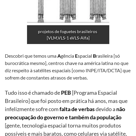
projetos de foguetes brasileiros 
[VLM,VLS-1 eVLS-Alfa]
Descobri que temos uma
A
gência
E
spacial
B
rasileira [só
burocrática mesmo], centros chave na américa latina no que
diz respeito à satélites espaciais [como INPE/ITA/DCTA] que
sofrem de constantes atrasos de verbas.
Tudo isso é chamado de
PEB
[Programa Espacial
Brasileiro] que foi posto em prática há anos, mas que
infelizmente sofre com
falta de verbas
devido a
não
preocupação do governo e também da população
[gente, tecnologia espacial torna muitos produtos
possíveis e mais baratos, como celulares via satélite,