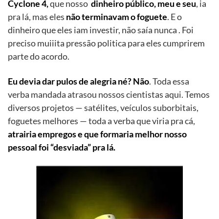
Cyclone 4,
que nosso
dinheiro público, meu e seu
, ia
pra lá, mas eles
não terminavam o foguete
. E o
dinheiro que eles iam investir, não saía nunca . Foi
preciso muiiita pressão politica para eles cumprirem
parte do acordo.
Eu devia dar pulos de alegria né? Não
. Toda essa
verba mandada atrasou nossos cientistas aqui. Temos
diversos projetos — satélites, veículos suborbitais,
foguetes melhores — toda a verba que viria pra cá,
atrairia empregos e que formaria melhor nosso
pessoal foi “desviada” pra lá.