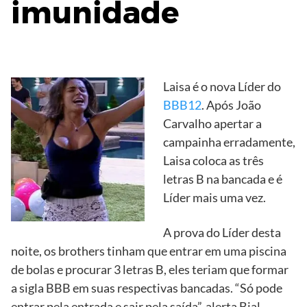
imunidade
Laisa é o nova Líder do
BBB12
. Após João
Carvalho apertar a
campainha erradamente,
Laisa coloca as três
letras B na bancada e é
Líder mais uma vez.
A prova do Líder desta
noite, os brothers tinham que entrar em uma piscina
de bolas e procurar 3 letras B, eles teriam que formar
a sigla BBB em suas respectivas bancadas. “Só pode
entrar pela entrada e sair pela saída”, alerta Bial.