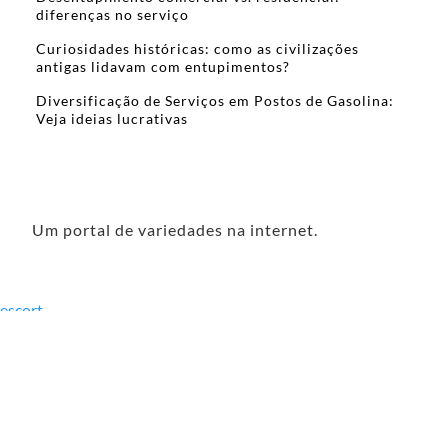
diferenças no serviço
Curiosidades históricas: como as civilizações
antigas lidavam com entupimentos?
Diversificação de Serviços em Postos de Gasolina:
Veja ideias lucrativas
Um portal de variedades na internet.
escort
mersin
escort
çorlu
escort
erzincan