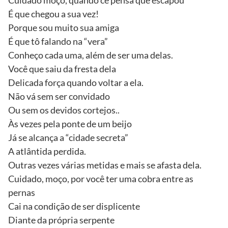
Cuidado moço, quando cê pensa que escapou
É que chegou a sua vez!
Porque sou muito sua amiga
É que tô falando na “vera”
Conheço cada uma, além de ser uma delas.
Você que saiu da fresta dela
Delicada força quando voltar a ela.
Não vá sem ser convidado
Ou sem os devidos cortejos..
Às vezes pela ponte de um beijo
Já se alcança a “cidade secreta”
A atlântida perdida.
Outras vezes várias metidas e mais se afasta dela.
Cuidado, moço, por você ter uma cobra entre as
pernas
Cai na condição de ser displicente
Diante da própria serpente