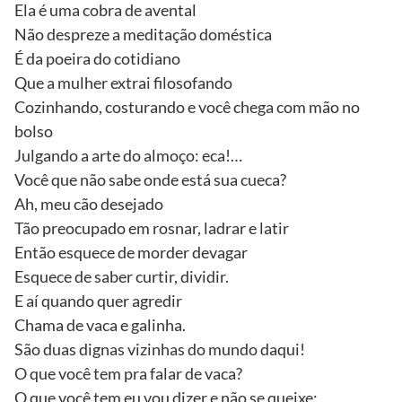
Ela é uma cobra de avental
Não despreze a meditação doméstica
É da poeira do cotidiano
Que a mulher extrai filosofando
Cozinhando, costurando e você chega com mão no
bolso
Julgando a arte do almoço: eca!…
Você que não sabe onde está sua cueca?
Ah, meu cão desejado
Tão preocupado em rosnar, ladrar e latir
Então esquece de morder devagar
Esquece de saber curtir, dividir.
E aí quando quer agredir
Chama de vaca e galinha.
São duas dignas vizinhas do mundo daqui!
O que você tem pra falar de vaca?
O que você tem eu vou dizer e não se queixe: