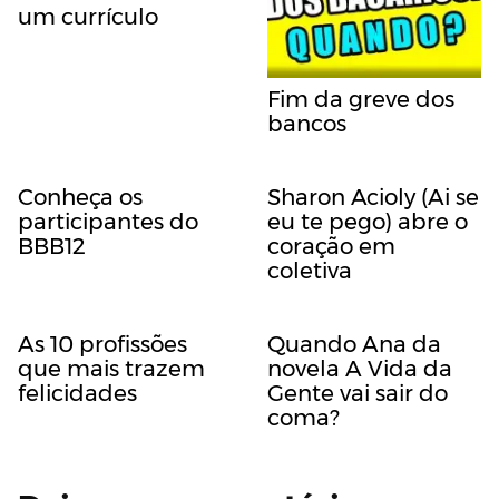
um currículo
Fim da greve dos
bancos
Conheça os
Sharon Acioly (Ai se
participantes do
eu te pego) abre o
BBB12
coração em
coletiva
As 10 profissões
Quando Ana da
que mais trazem
novela A Vida da
felicidades
Gente vai sair do
coma?