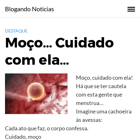
Skip
Blogando Noticias
to
content
DESTAQUE
Moço… Cuidado
com ela…
Moço, cuidado com ela!
Há que se ter cautela
com esta gente que
menstrua…
Imagine uma cachoeira
às avessas:
Cada ato que faz, o corpo confessa.
Cuidado, moço