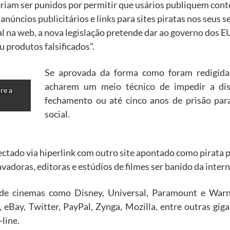
riam ser punidos por permitir que usários publiquem conte
úncios publicitários e links para sites piratas nos seus se
al na web, a nova legislação pretende dar ao governo dos 
u produtos falsificados”.
Se aprovada da forma como foram redigidas
acharem um meio técnico de impedir a dis
e a 
fechamento ou até cinco anos de prisão par
social.
nectado via hiperlink com outro site apontado como pirata 
doras, editoras e estúdios de filmes ser banido da intern
de cinemas como Disney, Universal, Paramount e Warn
 eBay, Twitter, PayPal, Zynga, Mozilla, entre outras gig
line.