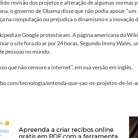
dido revisão dos projetos e alteração de algumas normas
ana, o governo de Obama disse que não podia apoiar “um p
nça na computação ou prejudica o dinamismo e a inovação da
Wikipedia e Google protestaram. A página americana do Wikip
xar o site fora do ar por 24 horas. Segundo Immy Wales, u
 de pessoas no mundo.
so que não censure a internet”, em sua versão em inglês.
obo.com/tecnologia/entenda-que-sao-os-projetos-de-lei-a
Apreenda a criar recibos online
grátis em PDF com a ferramenta