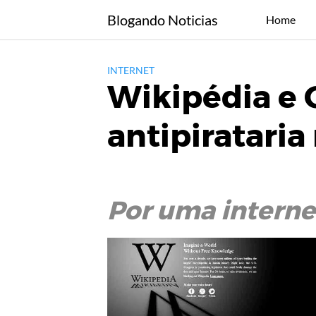
Skip
Blogando Noticias
Home
to
content
INTERNET
Wikipédia e 
antipirataria
Por uma internet