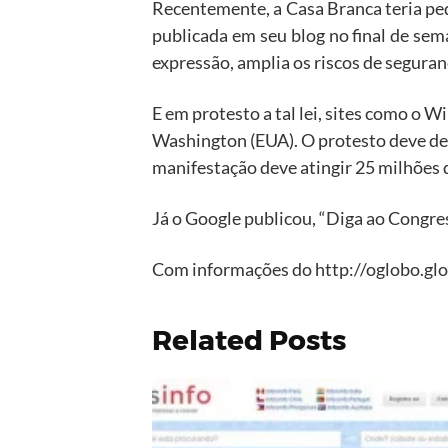
Recentemente, a Casa Branca teria pe
publicada em seu blog no final de sem
expressão, amplia os riscos de segura
E em protesto a tal lei, sites como o 
Washington (EUA). O protesto deve dei
manifestação deve atingir 25 milhões
Já o Google publicou, “Diga ao Congres
Com informações do http://oglobo.gl
Related Posts