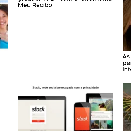
Meu Recibo
As
pe
in