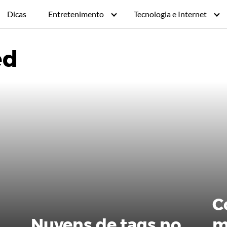
Dicas
Entretenimento
Tecnologia e Internet
ed
C
Nuvens de tags no
m