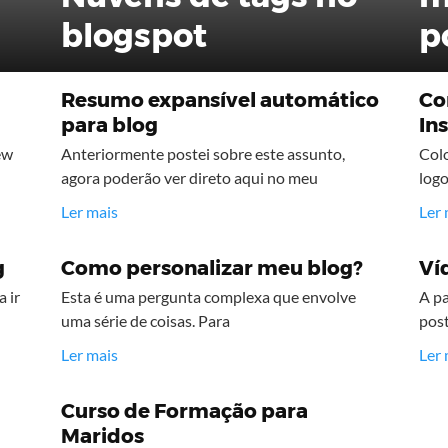
blogspot
p
Resumo expansível automático
Com
para blog
In
ew
Anteriormente postei sobre este assunto,
Colo
agora poderão ver direto aqui no meu
logo
Ler mais
Ler 
g
Como personalizar meu blog?
Ví
a ir
Esta é uma pergunta complexa que envolve
A pa
uma série de coisas. Para
pos
Ler mais
Ler 
Curso de Formação para
Maridos