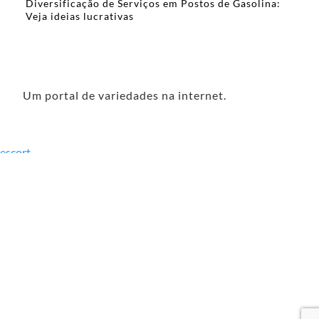
Diversificação de Serviços em Postos de Gasolina:
Veja ideias lucrativas
Um portal de variedades na internet.
escort
mersin
escort
çorlu
escort
erzincan
escort
görükle
escort
Samsun