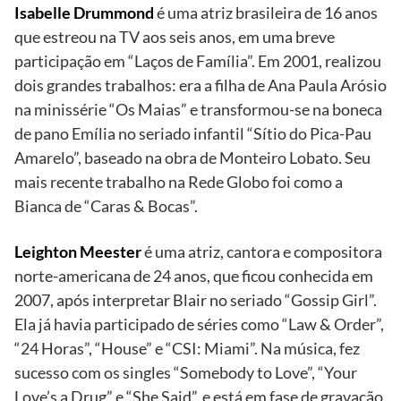
Isabelle Drummond
é uma atriz brasileira de 16 anos
que estreou na TV aos seis anos, em uma breve
participação em “Laços de Família”. Em 2001, realizou
dois grandes trabalhos: era a filha de Ana Paula Arósio
na minissérie “Os Maias” e transformou-se na boneca
de pano Emília no seriado infantil “Sítio do Pica-Pau
Amarelo”, baseado na obra de Monteiro Lobato. Seu
mais recente trabalho na Rede Globo foi como a
Bianca de “Caras & Bocas”.
Leighton Meester
é uma atriz, cantora e compositora
norte-americana de 24 anos, que ficou conhecida em
2007, após interpretar Blair no seriado “Gossip Girl”.
Ela já havia participado de séries como “Law & Order”,
“24 Horas”, “House” e “CSI: Miami”. Na música, fez
sucesso com os singles “Somebody to Love”, “Your
Love’s a Drug” e “She Said”, e está em fase de gravação