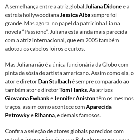
A semelhança entre a atriz global
Juliana Didone
e a
estrela hollywoodiana
Jessica Alba
sempre foi
grande. Mas agora, no papel da patricinha Lia na
novela “Passione”, Juliana está ainda mais parecida
com a atriz internacional, que em 2005 também
adotou os cabelos loiros e curtos.
Mas Juliana não é a única funcionária da Globo com
pinta de sósia de artista americano. Assim como ela, o
ator e diretor
Dan Stulbach
é sempre comparado ao
também ator e diretor
Tom Hanks
. As atrizes
Giovanna Ewbank
e
Jennifer Aniston
têm os mesmos
traços, assim como acontece com
Aparecida
Petrowky
e
Rihanna
, e demais famosos.
Confira a seleção de atores globais parecidos com
estrelas internacionais que o Babado preparou para