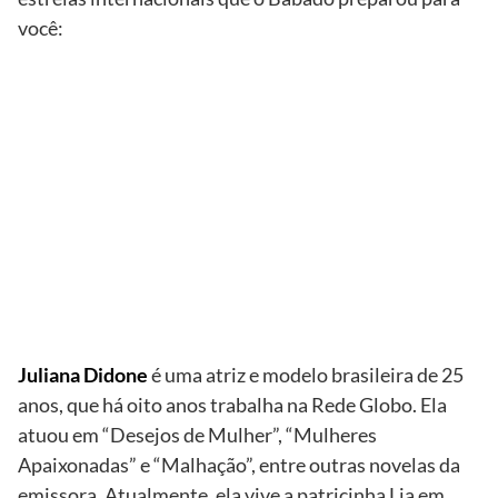
você:
TV
Globo/Grosby
Group
Juliana
Didone e
Jessica Alba
Juliana Didone
é uma atriz e modelo brasileira de 25
anos, que há oito anos trabalha na Rede Globo. Ela
atuou em “Desejos de Mulher”, “Mulheres
Apaixonadas” e “Malhação”, entre outras novelas da
emissora. Atualmente, ela vive a patricinha Lia em