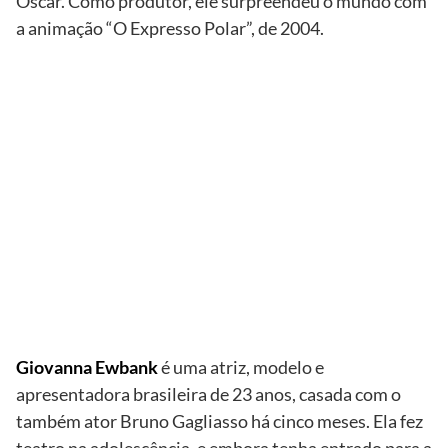
Oscar. Como produtor, ele surpreendeu o mundo com
a animação “O Expresso Polar”, de 2004.
TV
Globo/Grosby
Group
Giovanna
Ewbank e
Jennifer
Aniston
Giovanna Ewbank
é uma atriz, modelo e
apresentadora brasileira de 23 anos, casada com o
também ator Bruno Gagliasso há cinco meses. Ela fez