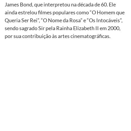
James Bond, que interpretou na década de 60. Ele
ainda estrelou filmes populares como “O Homem que
Queria Ser Rei”, “O Nome da Rosa” e “Os Intocáveis”,
sendo sagrado Sir pela Rainha Elizabeth II em 2000,
por sua contribuição às artes cinematográficas.
TV
Globo/Grosby
Group
Isabelle
Drummond e
Leighton
Meester