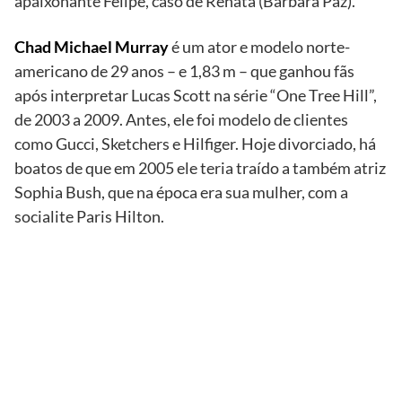
apaixonante Felipe, caso de Renata (Bárbara Paz).
Chad Michael Murray
é um ator e modelo norte-
americano de 29 anos – e 1,83 m – que ganhou fãs
após interpretar Lucas Scott na série “One Tree Hill”,
de 2003 a 2009. Antes, ele foi modelo de clientes
como Gucci, Sketchers e Hilfiger. Hoje divorciado, há
boatos de que em 2005 ele teria traído a também atriz
Sophia Bush, que na época era sua mulher, com a
socialite Paris Hilton.
TV
Globo/Grosby
Group
Paola Oliveira