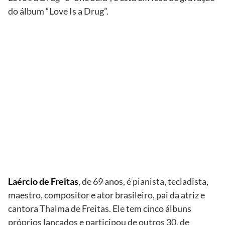
do álbum “Love Is a Drug”.
TV
Globo/Grosby
Group
Laércio de
Freitas e
Morgan
Freeman
Laércio de Freitas
, de 69 anos, é pianista, tecladista,
maestro, compositor e ator brasileiro, pai da atriz e
cantora Thalma de Freitas. Ele tem cinco álbuns
próprios lançados e participou de outros 30, de