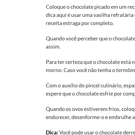
Coloque o chocolate picado em um rec
dica aqui é usar uma vasilha refratári
receita estraga por completo.
Quando você perceber que o chocolate c
assim.
Para ter certeza que o chocolate está
morno. Caso você não tenha o termômet
Com o auxílio do pincel culinário, esp
espere que o chocolate esfrie por comp
Quando os ovos estiverem frios, coloqu
endurecer, desenforme-o e embrulhe a
Dica:
Você pode usar o chocolate derre