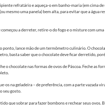
ipiente refratário e aqueça-o em banho-maria (em cima de
a (ou mesmo uma panela) bem alta, para evitar que a água re
omeçou a derreter, retire-o do fogo e o misture com uma c
 no ponto, lance mão de um termômetro culinário. O chocol
ro, basta saber que o chocolate deve ficar derretido, por
alhe o chocolate nas formas de ovos de Páscoa. Feche as for
leto.
e-os na geladeira – de preferência, com a parte vazada vi
o seu gosto.
tido que sobrar para fazer bombons e rechear seus ovos. B