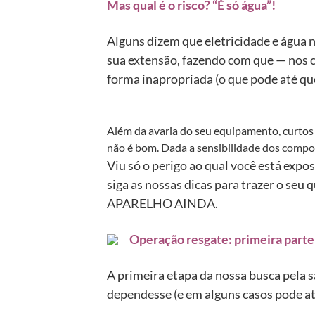
Mas qual é o risco? “É só água”!
Alguns dizem que eletricidade e água n
sua extensão, fazendo com que — nos ca
forma inapropriada (o que pode até que
Além da avaria do seu equipamento, curtos
não é bom. Dada a sensibilidade dos compos
Viu só o perigo ao qual você está expo
siga as nossas dicas para trazer o se
APARELHO AINDA.
Operação resgate: primeira parte
A primeira etapa da nossa busca pela sa
dependesse (e em alguns casos pode at