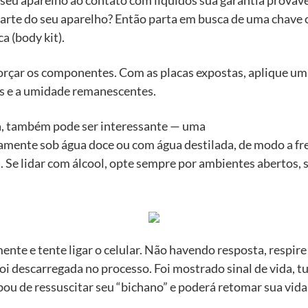
seu aparelho ao contato com líquidos sua garantia provave
parte do seu aparelho? Então parta em busca de uma chave 
a (body kit).
orçar os componentes. Com as placas expostas, aplique um
as e a umidade remanescentes.
da, também pode ser interessante — uma
amente sob água doce ou com água destilada, de modo a frea
 Se lidar com álcool, opte sempre por ambientes abertos, 
e e tente ligar o celular. Não havendo resposta, respire 
 foi descarregada no processo. Foi mostrado sinal de vida, 
ou de ressuscitar seu “bichano” e poderá retomar sua vida