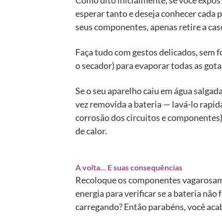
Como dito inicialmente, se você expôs 
esperar tanto e deseja conhecer cada 
seus componentes, apenas retire a casc
Faça tudo com gestos delicados, sem f
o secador) para evaporar todas as got
Se o seu aparelho caiu em água salga
vez removida a bateria — lavá-lo rapid
corrosão dos circuitos e componentes).
de calor.
A volta… E suas consequências
Recoloque os componentes vagarosament
energia para verificar se a bateria não
carregando? Então parabéns, você acab