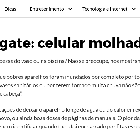
Dicas
Entretenimento
Tecnologia e Internet
gate: celular molha
dezas do vaso ou na piscina? Não se preocupe, nós mostra
 que pobres aparelhos foram inundados por completo por 
vasos sanitários ou por terem tomado muita chuva não são
e cabeça”.
cações de deixar o aparelho longe de água ou do calor em
vo, ou ainda boas doses de páginas de manuais. O pior de 
guem identificar quando tudo foi encharcado por fitas espec