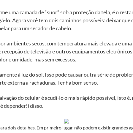
me uma camada de “suor” sob a proteção da tela, é o resta
igá-lo. Agora você tem dois caminhos possíveis: deixar qu
pelar para um secador de cabelo.
por ambientes secos, com temperatura mais elevada e uma b
de recepção de televisão e outros equipamentos eletrônicos
alor e umidade, mas sem excessos.
ente à luz do sol. Isso pode causar outra série de probl
arte externa a rachaduras. Tenha bom senso.
lvação do celular é acudi-lo o mais rápido possível, isto é, 
é depender!) disso.
 para dois detalhes. Em primeiro lugar, não podem existir grandes 