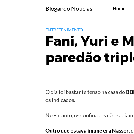
Skip
Blogando Noticias
Home
to
content
ENTRETENIMENTO
Fani, Yuri e 
paredão trip
O dia foi bastante tenso na casa do
BB
os indicados.
No entanto, os confinados não sabiam
Outro que estava imune era Nasser
, 