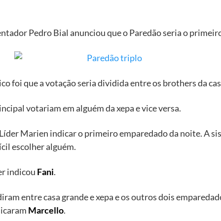
tador Pedro Bial anunciou que o Paredão seria o primeiro t
o foi que a votação seria dividida entre os brothers da cas
incipal votariam em alguém da xepa e vice versa.
 Líder Marien indicar o primeiro emparedado da noite. A si
ícil escolher alguém.
der indicou
Fani
.
idiram entre casa grande e xepa e os outros dois emparedad
ndicaram
Marcello
.