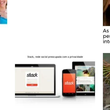
As
pe
in