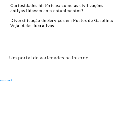
Curiosidades históricas: como as civilizações
antigas lidavam com entupimentos?
Diversificação de Serviços em Postos de Gasolina:
Veja ideias lucrativas
Um portal de variedades na internet.
escort
mersin
escort
çorlu
escort
erzincan
escort
görükle