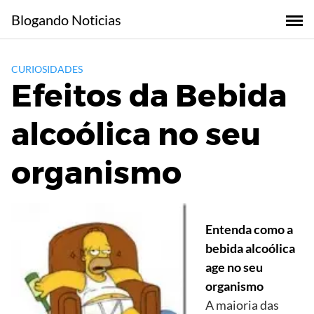
Skip
Blogando Noticias
to
content
CURIOSIDADES
Efeitos da Bebida
alcoólica no seu
organismo
Entenda como a
bebida alcoólica
age no seu
organismo
A maioria das