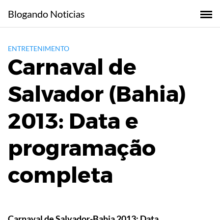
Skip
Blogando Noticias
to
content
ENTRETENIMENTO
Carnaval de
Salvador (Bahia)
2013: Data e
programação
completa
Carnaval de Salvador-Bahia 2013: Data,