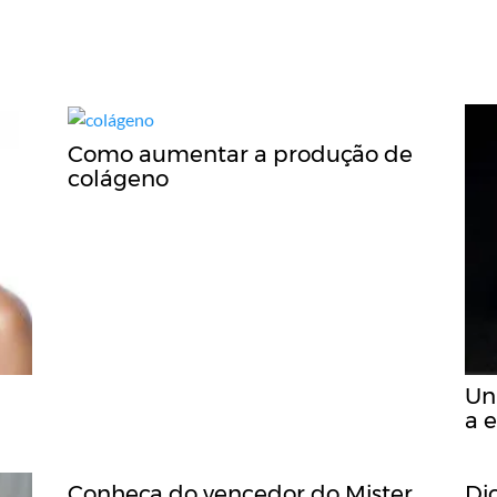
Como aumentar a produção de
colágeno
Un
a 
Conheça do vencedor do Mister
Di