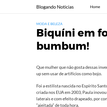
Skip
Blogando Noticias
Home
to
content
MODA E BELEZA
Biquíni em f
bumbum!
Que mulher que não gosta dessas inve
up sem usar de artifícios como bojo.
Foi a estilista nascida no Espírito Sa
criada nos EUA em 2003, Paula inovou 
laterais e com efeito drapeado, por co
“ajeitada” de toda hora.