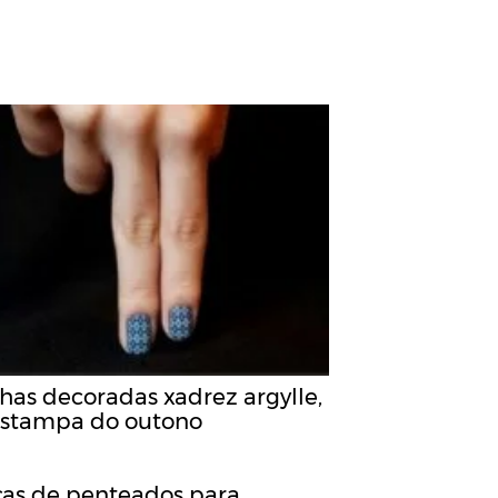
has decoradas xadrez argylle,
estampa do outono
cas de penteados para