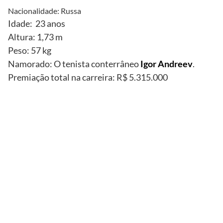
Nacionalidade: Russa
Idade: 23 anos
Altura: 1,73 m
Peso: 57 kg
Namorado: O tenista conterrâneo
Igor Andreev
.
Premiação total na carreira: R$ 5.315.000
Reprodução
Reprodução/
Revista
Sports
Illustrated