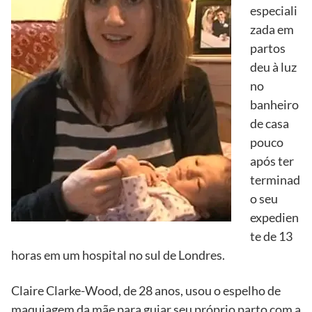
especiali
zada em
partos
deu à luz
no
banheiro
de casa
pouco
após ter
terminad
o seu
expedien
te de 13
horas em um hospital no sul de Londres.
Claire Clarke-Wood, de 28 anos, usou o espelho de
maquiagem da mãe para guiar seu próprio parto com a