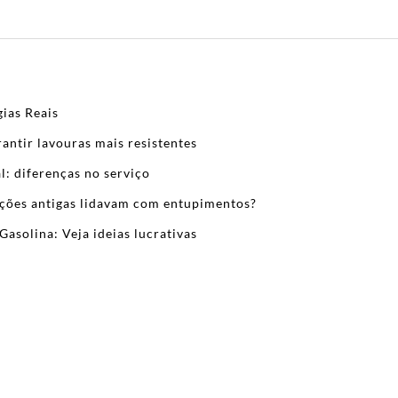
ias Reais
antir lavouras mais resistentes
l: diferenças no serviço
zações antigas lidavam com entupimentos?
Gasolina: Veja ideias lucrativas