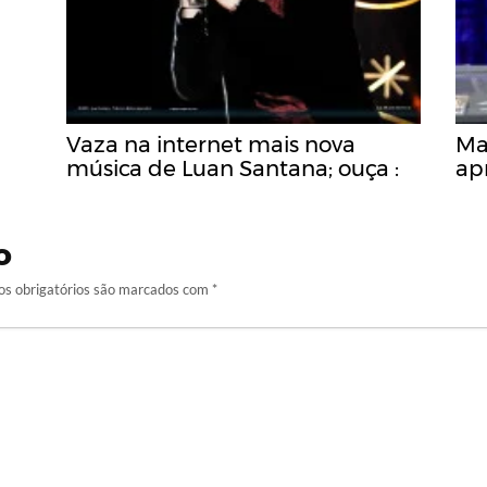
Vaza na internet mais nova
Mai
música de Luan Santana; ouça :
ap
o
s obrigatórios são marcados com
*