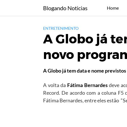
Skip
Blogando Noticias
Home
to
content
ENTRETENIMENTO
A Globo já t
novo progra
A Globo já tem data e nome previstos
A volta da
Fátima Bernardes
deve aco
Record. De acordo com a coluna F5 d
Fátima Bernardes, entre eles estão “Se