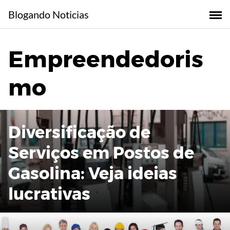
Skip
Blogando Noticias
to
content
Empreendedoris
mo
Diversificação de
Serviços em Postos de
Gasolina: Veja ideias
lucrativas