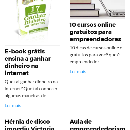
10 cursos online
gratuitos para
empreendedores
10 dicas de cursos online e
E-book grátis
gratuitos para você que é
ensina a ganhar
empreendedor.
dinheiro na
Ler mais
internet
Que tal ganhar dinheiro na
internet? Que tal conhecer
algumas maneiras de
Ler mais
Hérnia de disco
Aula de
impediu Victoria
empreendedorism