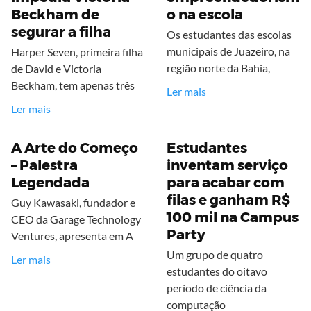
Beckham de
o na escola
segurar a filha
Os estudantes das escolas
municipais de Juazeiro, na
Harper Seven, primeira filha
região norte da Bahia,
de David e Victoria
Beckham, tem apenas três
Ler mais
Ler mais
A Arte do Começo
Estudantes
– Palestra
inventam serviço
Legendada
para acabar com
filas e ganham R$
Guy Kawasaki, fundador e
100 mil na Campus
CEO da Garage Technology
Party
Ventures, apresenta em A
Um grupo de quatro
Ler mais
estudantes do oitavo
período de ciência da
computação