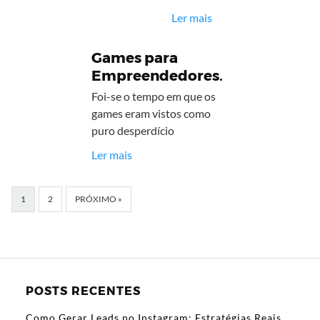
Ler mais
Games para
Empreendedores.
Foi-se o tempo em que os
games eram vistos como
puro desperdício
Ler mais
1
2
PRÓXIMO »
POSTS RECENTES
Como Gerar Leads no Instagram: Estratégias Reais